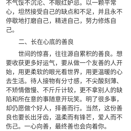
不气馁不沉沦、不眼红妒忌。以一颗平常
心，坦然接受自己的缺点和不足，并且永不
停歇地打磨自己，精进自己，努力修炼自
己。
二、
长在心底的善良
世间的惊喜，往往源自累积的善良。想
要收获更多好运气，要从做一个友善的人开
始，用更柔软的眼光看世界，用更温暖的心
去生活。待人接物有分寸感，不尖酸刻薄、
不矫情傲慢、不斤斤计较，更不拿别人的缺
陷和所在意的事随意开玩笑。明了很多事，
却仍愿做个好人，择善而行。当然，这份善
良也要长出牙齿，温柔而有锋芒，爱人而不
伤己。一心向善，最终善也会向着你。