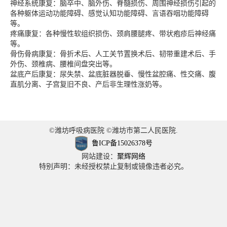
神经系统康复：脑卒中、脑外伤、脊髓损伤、周围神经损伤引起的
各种躯体运动功能障碍、感觉认知功能障碍、言语吞咽功能障碍
等。
疼痛康复：各种慢性软组织损伤、颈肩腰腿疼、带状疱疹后神经痛
等。
骨伤骨病康复：骨折术后、人工关节置换术后、韧带重建术后、手
外伤、颈椎病、腰椎间盘突出等。
盆底产后康复：尿失禁、盆底脏器脱垂、慢性盆腔痛、性交痛、腹
直肌分离、子宫复旧不良、产后非生理性涨奶等。
©潍坊呼吸病医院 ©潍坊市第二人民医院.
鲁ICP备15026378号
网站建设：
聚辉网络
特别声明：未经授权禁止复制或镜像违者必究。