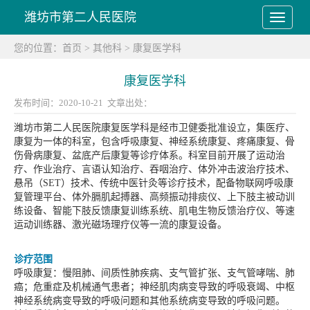
潍坊市第二人民医院
您的位置：
首页
>
其他科
>
康复医学科
康复医学科
发布时间：2020-10-21 文章出处：
潍坊市第二人民医院康复医学科是经市卫健委批准设立，集医疗、
康复为一体的科室，包含呼吸康复、神经系统康复、疼痛康复、骨
伤骨病康复、盆底产后康复等诊疗体系。科室目前开展了运动治
疗、作业治疗、言语认知治疗、吞咽治疗、体外冲击波治疗技术、
悬吊（SET）技术、传统中医针灸等诊疗技术，配备物联网呼吸康
复管理平台、体外膈肌起搏器、高频振动排痰仪、上下肢主被动训
练设备、智能下肢反馈康复训练系统、肌电生物反馈治疗仪、等速
运动训练器、激光磁场理疗仪等一流的康复设备。
诊疗范围
呼吸康复：慢阻肺、间质性肺疾病、支气管扩张、支气管哮喘、肺
癌；危重症及机械通气患者；神经肌肉病变导致的呼吸衰竭、中枢
神经系统病变导致的呼吸问题和其他系统病变导致的呼吸问题。